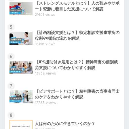
【ストレングスモデルとは？】人の強みやサポ
ート資源に着目した支援について解説
21401 views
5
【計画相談支援とは？】特定相談支援事業所の
役割や相談の流れを解説
18148 views
6
【IPS援助付き雇用とは？】精神障害の個別就
労支援についてわかりやすく解説
13938 views
7
【ピアサポートとは？】精神障害の当事者同士
のケアをわかりやすく解説
12283 views
8
人は何のために生きていくのか？
8582 views