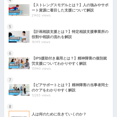
4
【ストレングスモデルとは？】人の強みやサポ
ート資源に着目した支援について解説
21402 views
5
【計画相談支援とは？】特定相談支援事業所の
役割や相談の流れを解説
18149 views
6
【IPS援助付き雇用とは？】精神障害の個別就
労支援についてわかりやすく解説
13940 views
7
【ピアサポートとは？】精神障害の当事者同士
のケアをわかりやすく解説
12283 views
8
人は何のために生きていくのか？