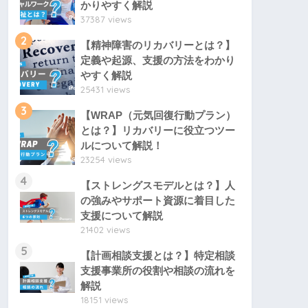
かりやすく解説
37387 views
2
【精神障害のリカバリーとは？】
定義や起源、支援の方法をわかり
やすく解説
25431 views
3
【WRAP（元気回復行動プラン）
とは？】リカバリーに役立つツー
ルについて解説！
23254 views
4
【ストレングスモデルとは？】人
の強みやサポート資源に着目した
支援について解説
21402 views
5
【計画相談支援とは？】特定相談
支援事業所の役割や相談の流れを
解説
18151 views