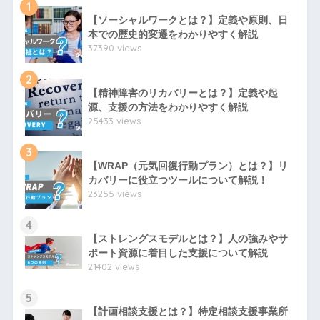
1
【ソーシャルワークとは？】定義や原則、日
本での歴史的変遷をわかりやすく解説
37390 views
2
【精神障害のリカバリーとは？】定義や起
源、支援の方法をわかりやすく解説
25433 views
3
【WRAP（元気回復行動プラン）とは？】リ
カバリーに役立つツールについて解説！
23255 views
4
【ストレングスモデルとは？】人の強みやサ
ポート資源に着目した支援について解説
21402 views
5
【計画相談支援とは？】特定相談支援事業所