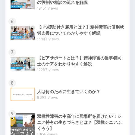
の役割や相談の流れを解説
18151 views
6
【IPS援助付き雇用とは？】精神障害の個別就
労支援についてわかりやすく解説
13943 views
7
【ピアサポートとは？】精神障害の当事者同
士のケアをわかりやすく解説
12287 views
8
人は何のために生きていくのか？
8592 views
9
双極性障害の中高年に居場所を届けたい！シ
ニア特有の生きづらさとは？【双極シニアふ
くろう】
5104 views